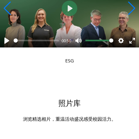
Play
00:50
s
ter
Play
Mute
Setting
En
llscreen
fu
ESG
照片库
浏览精选相片，重温活动盛况感受校园活力。