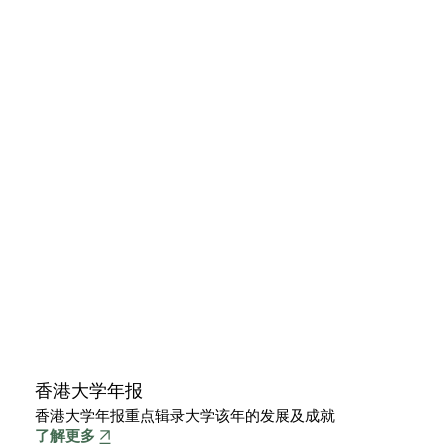
香港大学年报
香港大学年报重点辑录大学该年的发展及成就
每年出版两次以重点载录大学的创新教学、科研突破及重
港大年历按年度详细列明有关大学管治和政策的事项
收录大学成就的数据集
胪列大学资讯和最新数据以供参考
了解更多
要动态
了解更多
了解更多
了解更多