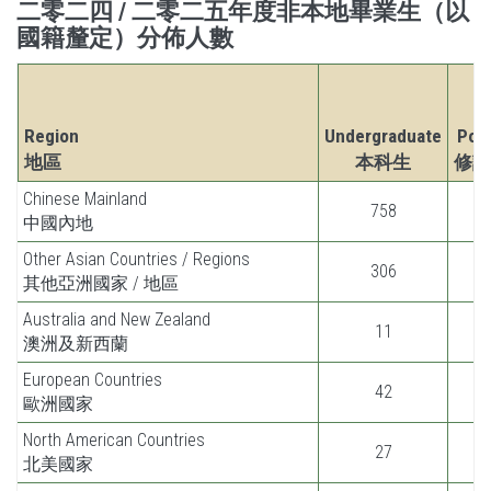
二零二四 / 二零二五年度非本地畢業生（以
國籍釐定）分佈人數
Region
Undergraduate
Pos
地區
本科生
修課
Chinese Mainland
758
中國內地
Other Asian Countries / Regions
306
其他亞洲國家 / 地區
Australia and New Zealand
11
澳洲及新西蘭
European Countries
42
歐洲國家
North American Countries
27
北美國家