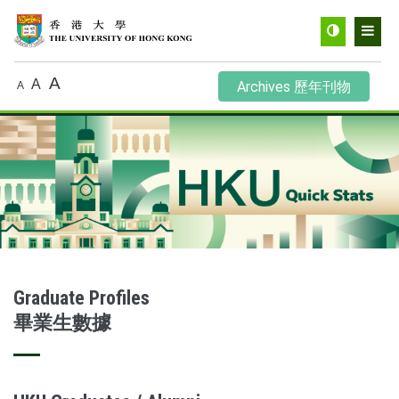
Toggle
Men
contrast
A
A
Archives 歷年刊物
A
Graduate Profiles
畢業生數據