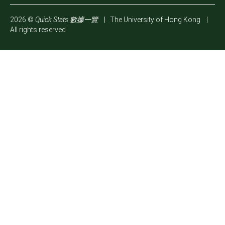
2026 ©
Quick Stats 數據一覽
|
The University of Hong Kong
|
All rights reserved