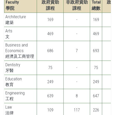
Faculty
政府資助
非政府資助
Total
政
學院
課程
課程
總數
Architecture
169
-
169
1
建築
Arts
469
-
469
文
Business and
Economics
686
7
693
經濟及工商管理
Dentistry
75
-
75
牙醫
Education
249
-
249
3
教育
Engineering
639
8
647
工程
Law
109
117
226
1
法律