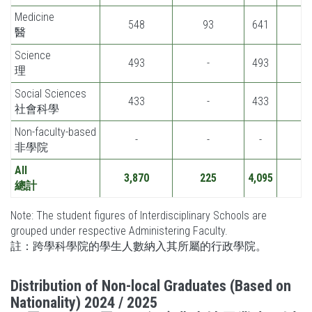
Medicine
548
93
641
醫
Science
493
-
493
理
Social Sciences
433
-
433
社會科學
Non-faculty-based
-
-
-
非學院
All
3,870
225
4,095
6
總計
Note: The student figures of Interdisciplinary Schools are
grouped under respective Administering Faculty.
註：跨學科學院的學生人數納入其所屬的行政學院。
Distribution of Non-local Graduates (Based on
Nationality) 2024 / 2025