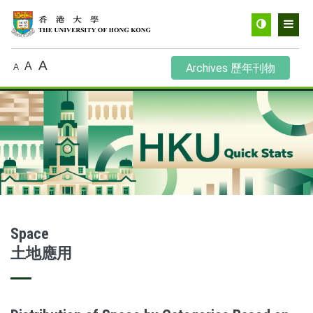
Toggle
Men
contrast
A
A
Archives 歷年刊物
A
Space
土地應用