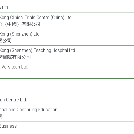
 Ltd.
ong Clinical Trials Centre (China) Ltd.
心（中國）有限公司
 Kong (Shenzhen) Ltd.
限公司
 Kong (Shenzhen) Teaching Hospital Ltd.
學醫院有限公司
 Versitech Ltd.
on Centre Ltd.
onal and Continuing Education
院
 Business