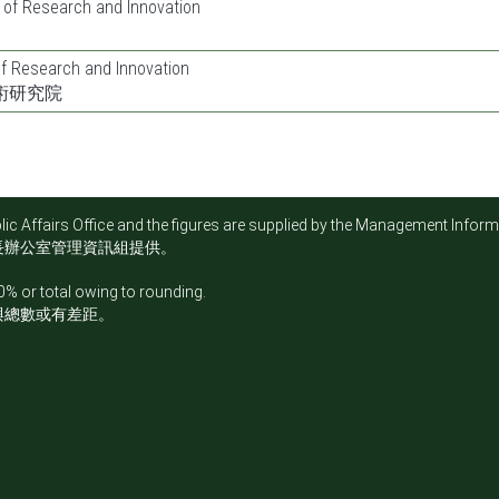
 of Research and Innovation
of Research and Innovation
術研究院
 Affairs Office and the figures are supplied by the Management Informat
長辦公室管理資訊組提供。
% or total owing to rounding.
與總數或有差距。